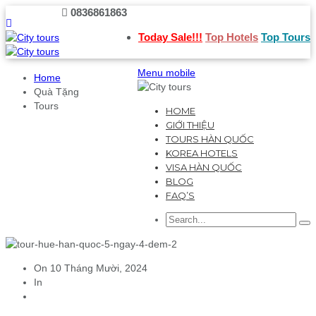
0836861863
Today Sale!!!
Top Hotels
Top Tours
Menu mobile
Home
Quà Tặng
Tours
HOME
GIỚI THIỆU
TOURS HÀN QUỐC
KOREA HOTELS
VISA HÀN QUỐC
BLOG
FAQ’S
On
10 Tháng Mười, 2024
In