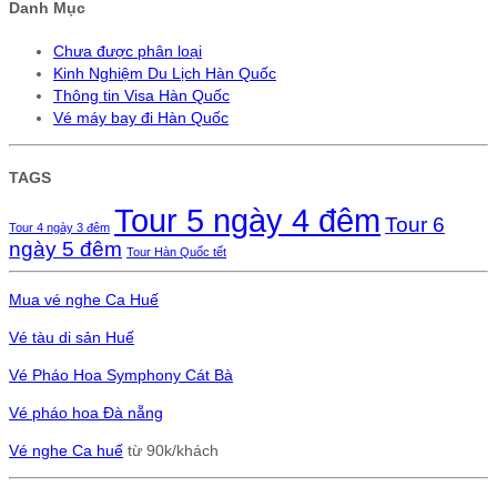
Danh Mục
Chưa được phân loại
Kinh Nghiệm Du Lịch Hàn Quốc
Thông tin Visa Hàn Quốc
Vé máy bay đi Hàn Quốc
TAGS
Tour 5 ngày 4 đêm
Tour 6
Tour 4 ngày 3 đêm
ngày 5 đêm
Tour Hàn Quốc tết
Mua vé nghe Ca Huế
Vé tàu di sản Huế
Vé Pháo Hoa Symphony Cát Bà
Vé pháo hoa Đà nẵng
Vé nghe Ca huế
từ 90k/khách