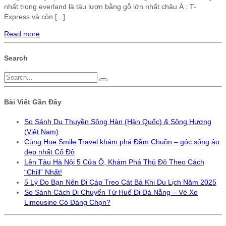
nhất trong everland là tàu lượn bằng gỗ lớn nhất châu Á : T-
Express và còn [...]
Read more
Search
Bài Viết Gần Đây
So Sánh Du Thuyền Sông Hàn (Hàn Quốc) & Sông Hương
(Việt Nam)
Cùng Hue Smile Travel khám phá Đầm Chuồn – góc sống ảo
đẹp nhất Cố Đô
Lên Tàu Hà Nội 5 Cửa Ô, Khám Phá Thủ Đô Theo Cách
“Chill” Nhất!
5 Lý Do Bạn Nên Đi Cáp Treo Cát Bà Khi Du Lịch Năm 2025
So Sánh Cách Di Chuyển Từ Huế Đi Đà Nẵng – Vé Xe
Limousine Có Đáng Chọn?